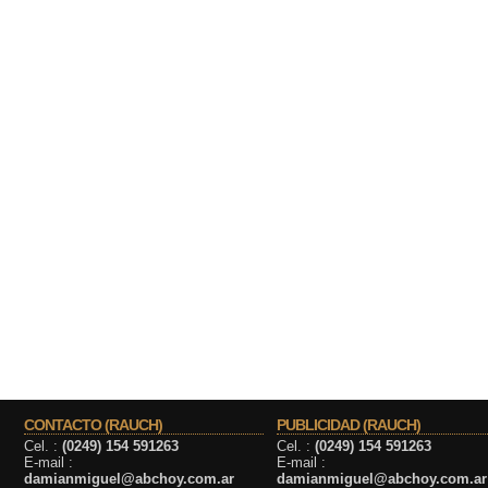
CONTACTO (RAUCH)
PUBLICIDAD (RAUCH)
Cel. :
(0249) 154 591263
Cel. :
(0249) 154 591263
E-mail :
E-mail :
damianmiguel@abchoy.com.ar
damianmiguel@abchoy.com.ar