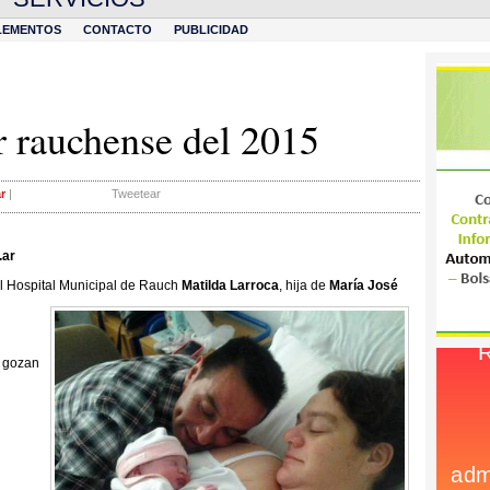
LEMENTOS
CONTACTO
PUBLICIDAD
r rauchense del 2015
r
|
Tweetear
.ar
el Hospital Municipal de Rauch
Matilda Larroca
, hija de
María José
e gozan