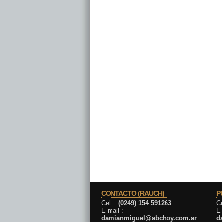
CONTACTO (RAUCH)
P
Cel. :
(0249) 154 591263
Ce
E-mail :
E-
damianmiguel@abchoy.com.ar
d