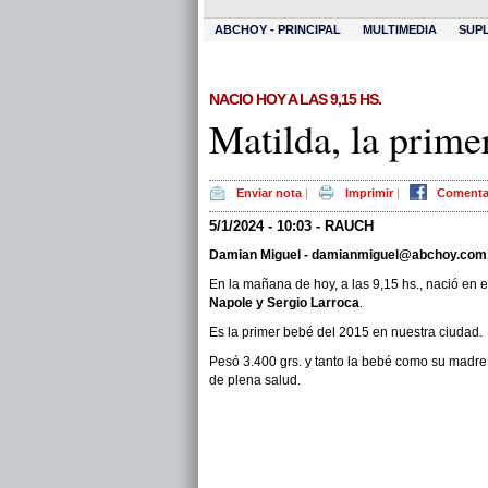
ABCHOY - PRINCIPAL
MULTIMEDIA
SUP
NACIO HOY A LAS 9,15 HS.
Matilda, la prime
Enviar nota
|
Imprimir
|
Comenta
5/1/2024 - 10:03 - RAUCH
Damian Miguel -
damianmiguel@abchoy.com
En la mañana de hoy, a las 9,15 hs., nació en 
Napole y Sergio Larroca
.
Es la primer bebé del 2015 en nuestra ciudad.
Pesó 3.400 grs. y tanto la bebé como su madr
de plena salud.