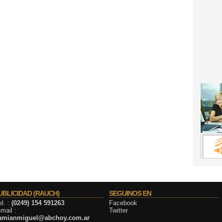
UBLICIDAD (RAUCH)
SEGUINOS EN
l. :
(0249) 154 591263
Facebook
mail :
Twitter
amianmiguel@abchoy.com.ar