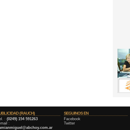
UBLICIDAD (RAUCH)
SEGUINOS EN
l. :
(0249) 154 591263
Facebook
mail :
Twitter
amianmiguel@abchoy.com.ar