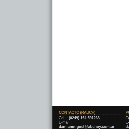
CONTACTO (RAUCH)
P
Cel. :
(0249) 154 591263
Ce
E-mail :
E-
damianmiguel@abchoy.com.ar
d