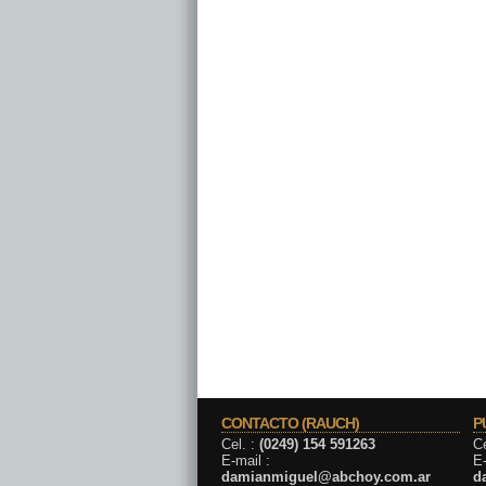
CONTACTO (RAUCH)
P
Cel. :
(0249) 154 591263
Ce
E-mail :
E-
damianmiguel@abchoy.com.ar
d