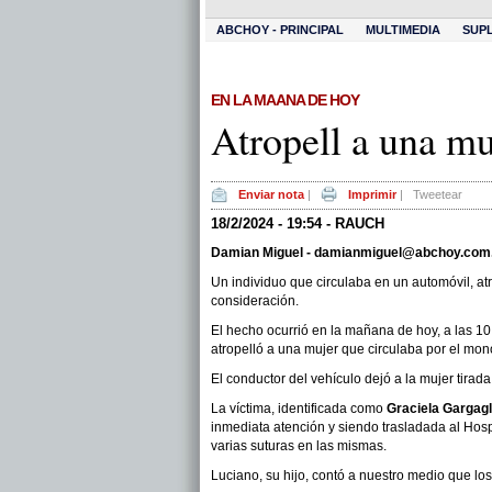
ABCHOY - PRINCIPAL
MULTIMEDIA
SUP
EN LA MAANA DE HOY
Atropell a una mu
Enviar nota
|
Imprimir
|
Tweetear
18/2/2024 - 19:54 - RAUCH
Damian Miguel -
damianmiguel@abchoy.com
Un individuo que circulaba en un automóvil, at
consideración.
El hecho ocurrió en la mañana de hoy, a las 1
atropelló a una mujer que circulaba por el mono
El conductor del vehículo dejó a la mujer tirada
La víctima, identificada como
Graciela Gargagl
inmediata atención y siendo trasladada al Hosp
varias suturas en las mismas.
Luciano, su hijo, contó a nuestro medio que los