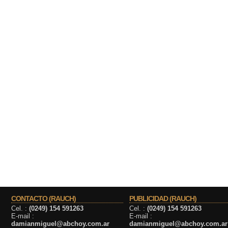
CONTACTO (RAUCH)
PUBLICIDAD (RAUCH)
Cel. :
(0249) 154 591263
Cel. :
(0249) 154 591263
E-mail :
E-mail :
damianmiguel@abchoy.com.ar
damianmiguel@abchoy.com.ar