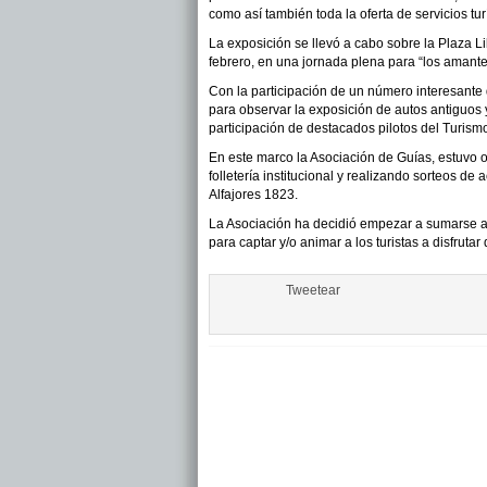
como así también toda la oferta de servicios turí
La exposición se llevó a cabo sobre la Plaza L
febrero, en una jornada plena para “los amantes
Con la participación de un número interesante 
para observar la exposición de autos antiguos y 
participación de destacados pilotos del Turism
En este marco la Asociación de Guías, estuvo o
folletería institucional y realizando sorteos d
Alfajores 1823.
La Asociación ha decidió empezar a sumarse a 
para captar y/o animar a los turistas a disfruta
Tweetear