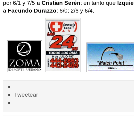
por 6/1 y 7/5 a
Cristian Serén
; en tanto que
Izqui
a
Facundo Durazzo
: 6/0; 2/6 y 6/4.
Tweetear