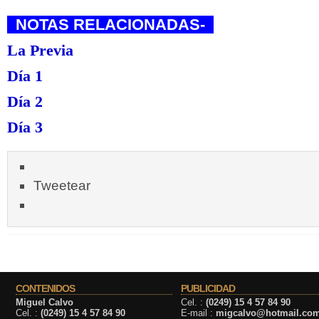
NOTAS RELACIONADAS-
La Previa
Día 1
Día 2
Día 3
Tweetear
CONTENIDOS
PUBLICIDAD
Miguel Calvo
Cel. :
(0249) 15 4 57 84 90
Cel. :
(0249) 15 4 57 84 90
E-mail :
migcalvo@hotmail.co