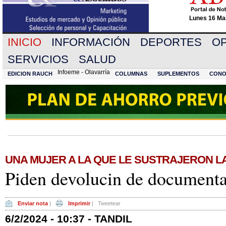
Lunes 16 Mar
INICIO
INFORMACIÓN
DEPORTES
OP
SERVICIOS
SALUD
Infoeme - Olavarría
EDICION RAUCH
COLUMNAS
SUPLEMENTOS
CONO
UNA MUJER A LA QUE LE SUSTRAJERON L
Piden devolucin de documenta
Enviar nota
|
Imprimir
|
Tweetear
6/2/2024 - 10:37 - TANDIL