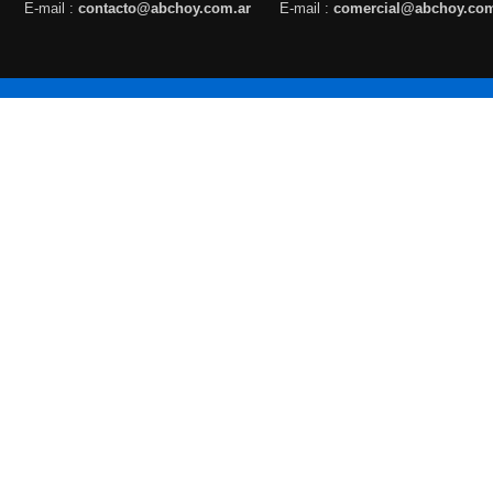
E-mail :
contacto@abchoy.com.ar
E-mail :
comercial@abchoy.com