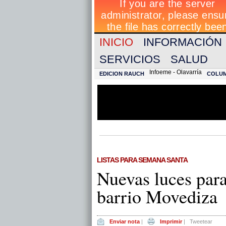
INICIO
INFORMACIÓN
SERVICIOS
SALUD
Infoeme - Olavarría
EDICION RAUCH
COLU
LISTAS PARA SEMANA SANTA
Nuevas luces para
barrio Movediza
Enviar nota
|
Imprimir
|
Tweetear