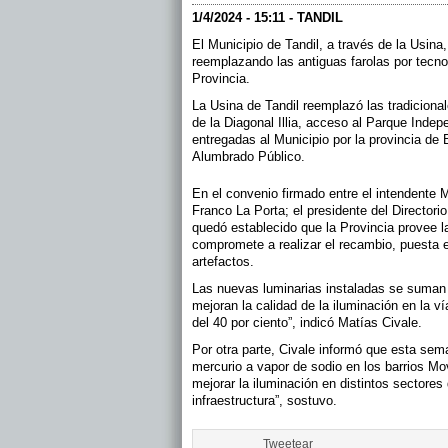
1/4/2024 - 15:11 - TANDIL
El Municipio de Tandil, a través de la Usina
reemplazando las antiguas farolas por tecno
Provincia.
La Usina de Tandil reemplazó las tradiciona
de la Diagonal Illia, acceso al Parque Ind
entregadas al Municipio por la provincia de
Alumbrado Público.
En el convenio firmado entre el intendente 
Franco La Porta; el presidente del Directori
quedó establecido que la Provincia provee la
compromete a realizar el recambio, puesta 
artefactos.
Las nuevas luminarias instaladas se suman 
mejoran la calidad de la iluminación en la ví
del 40 por ciento”, indicó Matías Civale.
Por otra parte, Civale informó que esta se
mercurio a vapor de sodio en los barrios Mov
mejorar la iluminación en distintos sectores
infraestructura”, sostuvo.
Tweetear