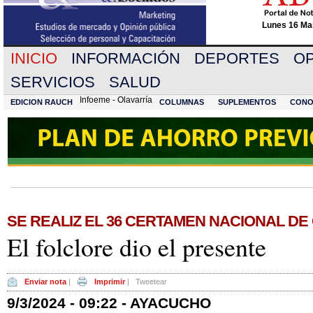
Lunes 16 Mar
INICIO
INFORMACIÓN
DEPORTES
OP
SERVICIOS
SALUD
Infoeme - Olavarría
EDICION RAUCH
COLUMNAS
SUPLEMENTOS
CONO
SE REALIZ EL 36 CERTAMEN NACIONAL DE
El folclore dio el presente
Enviar nota
|
Imprimir
|
Tweetear
9/3/2024 - 09:22 - AYACUCHO