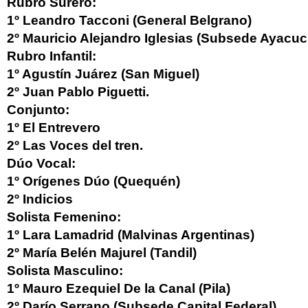
Rubro Surero:
1º Leandro Tacconi (General Belgrano)
2º Mauricio Alejandro Iglesias (Subsede Ayacuc
Rubro Infantil:
1º Agustín Juárez (San Miguel)
2º Juan Pablo Piguetti.
Conjunto:
1º El Entrevero
2º Las Voces del tren.
Dúo Vocal:
1º Orígenes Dúo (Quequén)
2º Indicios
Solista Femenino:
1º Lara Lamadrid (Malvinas Argentinas)
2º María Belén Majurel (Tandil)
Solista Masculino:
1º Mauro Ezequiel De la Canal (Pila)
2º Darío Serrano (Subsede Capital Federal)