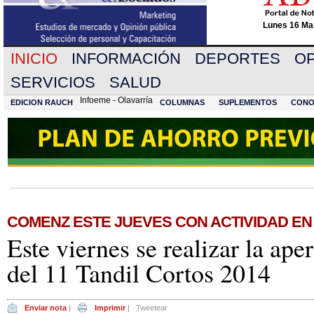
Lunes 16 Mar
INICIO
INFORMACIÓN
DEPORTES
OP
SERVICIOS
SALUD
Infoeme - Olavarría
EDICION RAUCH
COLUMNAS
SUPLEMENTOS
CONO
COMENZ ESTE JUEVES CON ACTIVIDAD EN
Este viernes se realizar la aper
del 11 Tandil Cortos 2014
Enviar nota
|
Imprimir
|
Tweetear