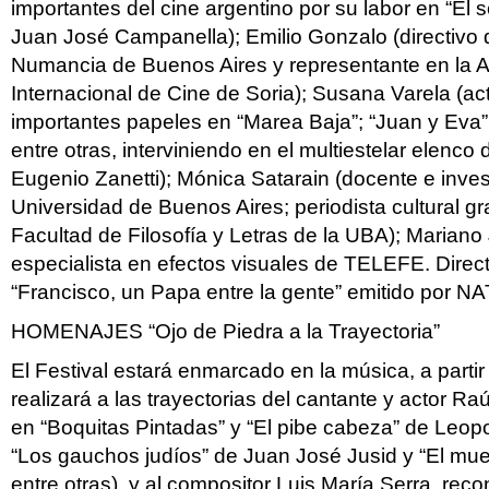
importantes del cine argentino por su labor en “El 
Juan José Campanella); Emilio Gonzalo (directivo 
Numancia de Buenos Aires y representante en la Ar
Internacional de Cine de Soria); Susana Varela (actr
importantes papeles en “Marea Baja”; “Juan y Eva”
entre otras, interviniendo en el multiestelar elenco
Eugenio Zanetti); Mónica Satarain (docente e inves
Universidad de Buenos Aires; periodista cultural g
Facultad de Filosofía y Letras de la UBA); Mariano J
especialista en efectos visuales de TELEFE. Direc
“Francisco, un Papa entre la gente” emitido por N
HOMENAJES “Ojo de Piedra a la Trayectoria”
El Festival estará enmarcado en la música, a partir 
realizará a las trayectorias del cantante y actor Raú
en “Boquitas Pintadas” y “El pibe cabeza” de Leopo
“Los gauchos judíos” de Juan José Jusid y “El muer
entre otras), y al compositor Luis María Serra, rec