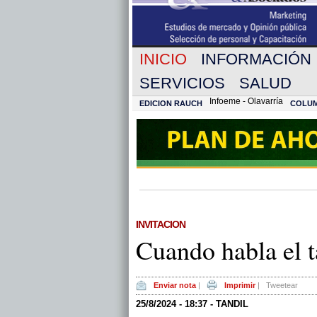
INICIO
INFORMACIÓN
SERVICIOS
SALUD
Infoeme - Olavarría
EDICION RAUCH
COLU
INVITACION
Cuando habla el 
Enviar nota
|
Imprimir
|
Tweetear
25/8/2024 - 18:37 - TANDIL