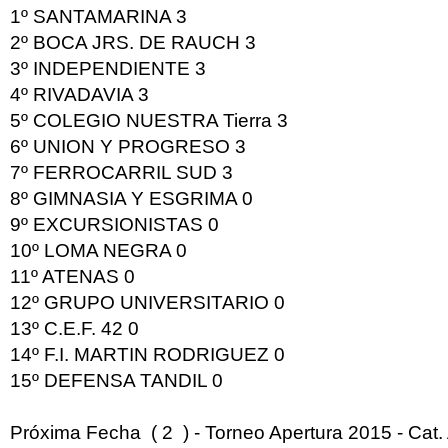
1º
SANTAMARINA
3
2º
BOCA JRS. DE RAUCH
3
3º
INDEPENDIENTE
3
4º
RIVADAVIA
3
5º
COLEGIO NUESTRA Tierra
3
6º
UNION Y PROGRESO
3
7º
FERROCARRIL SUD
3
8º
GIMNASIA Y ESGRIMA
0
9º
EXCURSIONISTAS
0
10º
LOMA NEGRA
0
11º
ATENAS
0
12º
GRUPO UNIVERSITARIO
0
13º
C.E.F. 42
0
14º
F.I. MARTIN RODRIGUEZ
0
15º
DEFENSA TANDIL
0
Próxima Fecha ( 2 ) - Torneo Apertura 2015 - Cat.