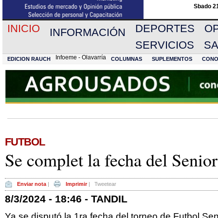
Sbado 21
INICIO
DEPORTES
OP
INFORMACIÓN
SERVICIOS
S
Infoeme - Olavarría
EDICION RAUCH
COLUMNAS
SUPLEMENTOS
CONO
FUTBOL
Se complet la fecha del Senior
Enviar nota
|
Imprimir
|
Tweetear
8/3/2024 - 18:46 - TANDIL
Ya se disputó la 1ra fecha del torneo de Futbol Sen