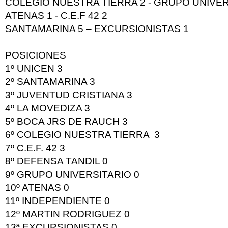
COLEGIO NUESTRA TIERRA 2 - GRUPO UNIVER
ATENAS 1 - C.E.F 42 2
SANTAMARINA 5 – EXCURSIONISTAS 1
POSICIONES
1º
UNICEN
3
2º
SANTAMARINA
3
3º
JUVENTUD CRISTIANA
3
4º
LA MOVEDIZA
3
5º
BOCA JRS DE RAUCH
3
6º
COLEGIO NUESTRA TIERRA
3
7º
C.E.F. 42
3
8º
DEFENSA TANDIL
0
9º
GRUPO UNIVERSITARIO
0
10º
ATENAS
0
11º
INDEPENDIENTE
0
12º
MARTIN RODRIGUEZ
0
13ª
EXCURSIONISTAS
0