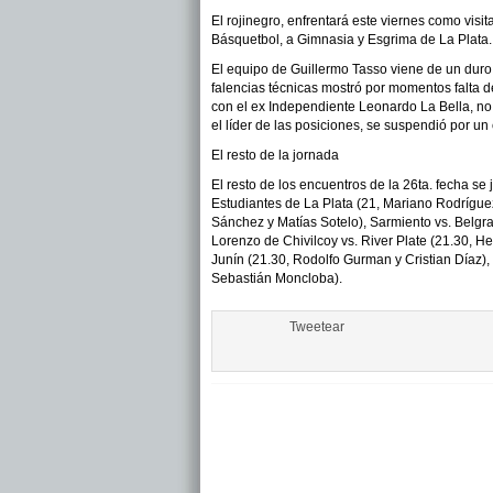
El rojinegro, enfrentará este viernes como vis
Básquetbol, a Gimnasia y Esgrima de La Plata.
El equipo de Guillermo Tasso viene de un duro
falencias técnicas mostró por momentos falta d
con el ex Independiente Leonardo La Bella, no
el líder de las posiciones, se suspendió por un 
El resto de la jornada
El resto de los encuentros de la 26ta. fecha s
Estudiantes de La Plata (21, Mariano Rodríguez
Sánchez y Matías Sotelo), Sarmiento vs. Belgr
Lorenzo de Chivilcoy vs. River Plate (21.30, H
Junín (21.30, Rodolfo Gurman y Cristian Díaz)
Sebastián Moncloba).
Tweetear