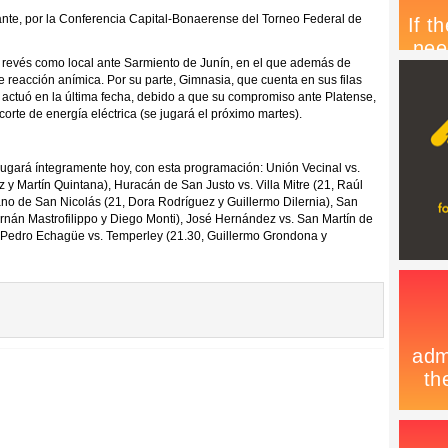
itante, por la Conferencia Capital-Bonaerense del Torneo Federal de
 revés como local ante Sarmiento de Junín, en el que además de
e reacción anímica. Por su parte, Gimnasia, que cuenta en sus filas
 actuó en la última fecha, debido a que su compromiso ante Platense,
corte de energía eléctrica (se jugará el próximo martes).
e jugará íntegramente hoy, con esta programación: Unión Vecinal vs.
 y Martín Quintana), Huracán de San Justo vs. Villa Mitre (21, Raúl
ano de San Nicolás (21, Dora Rodríguez y Guillermo Dilernia), San
ernán Mastrofilippo y Diego Monti), José Hernández vs. San Martín de
, Pedro Echagüe vs. Temperley (21.30, Guillermo Grondona y