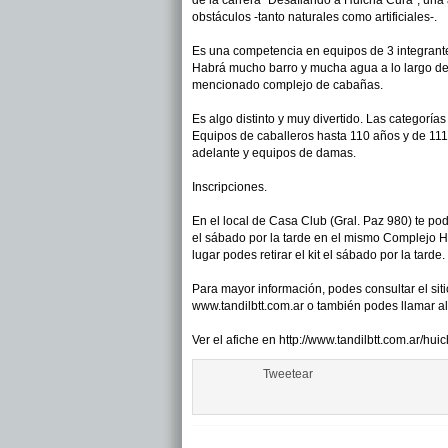
de la carrera "Desafiando a Huicha Cura"; una 
obstáculos -tanto naturales como artificiales-.
Es una competencia en equipos de 3 integrantes
Habrá mucho barro y mucha agua a lo largo de 
mencionado complejo de cabañas.
Es algo distinto y muy divertido. Las categorí
Equipos de caballeros hasta 110 años y de 111
adelante y equipos de damas.
Inscripciones.
En el local de Casa Club (Gral. Paz 980) te pod
el sábado por la tarde en el mismo Complejo H
lugar podes retirar el kit el sábado por la tard
Para mayor información, podes consultar el siti
www.tandilbtt.com.ar o también podes llamar 
Ver el afiche en http://www.tandilbtt.com.ar/hui
Tweetear