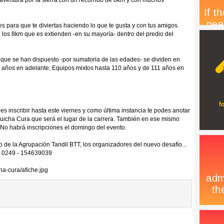
aventura por la sierra con un recorrido de 8km y con muchos
 para que te diviertas haciendo lo que te gusta y con tus amigos.
los 8km que es extienden -en su mayoría- dentro del predio del
as que se han dispuesto -por sumatoria de las edades- se dividen en
 años en adelante; Equipos mixtos hasta 110 años y de 111 años en
es inscribir hasta este viernes y como última instancia te podes anotar
uicha Cura que será el lugar de la carrera. También en ese mismo
e. No habrá inscripciones el domingo del evento.
o de la Agrupación Tandil BTT, los organizadores del nuevo desafío...
al 0249 - 154639039
cha-cura/afiche.jpg